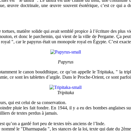
tuel est " le tantra ". Le tantra est une chaîne du tissu, une continuité 
que, œuvre doctrinale, une œuvre souvent ésotérique, c’est ce qui a don
e tortues, matière solide qui avait semblé propice à l’écriture des plus
de mouton, et donc le parchemin, qui vient de la ville de Pergame. Ça peut
 royal ", car le papyrus était un monopole royal en Égypte. C’est exacte
Papyrus
 notamment le canon bouddhique, ce qu’on appelle le Tripitaka, " la trip
e, ce sont les tablettes d’argile. Dans le Proche-Orient, ce sont parfois
Tripitaka
urs, qui est celui de sa conservation.
ndre pluie les fait fondre. En 1944, il y a eu des bombes anglaises sur 
illiers de textes perdus à jamais.
t est qu’on a gardé fort peu de textes très anciens de l’Inde.
 nommé le "Dharmapada ", les stances de la loi, texte qui date du 2ème 