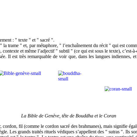
ment : " texte " et " sacré ".
u ", " la trame " et, par métaphore, " l’enchaînement du récit " qui est co
contexte et même l’adjectif " subtil " (ce qui est sous le texte), c’est-à-
ée. Il est très remarquable de voir que, dans les langues indiennes, e
La Bible de Genève, tête de Bouddha et le Coran
, cordon, fil (comme le cordon sacré des brahmanes), mais signifie égale
règle. Les grands traités rituels védiques s’appellent des " sutras ". Ils 