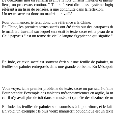
Le deuxième mot en sanscrit ayant à la fois un sens matériel et intellec
liens, un processus continu. " Tantra " veut dire aussi système logi
référant à un tissu de pensées, à une continuité dans la réflexion.
Un texte sacré est donc un matériau travaillé.
Pour commencer, je ferai donc une référence à la Chine.
En Chine, les premiers textes sacrés ont été écrits sur des carapaces d
le matériau travaillé sur lequel sera écrit le texte sacré est la peau 
Ce " papyrus " est un terme de vieille langue égyptienne qui signifie "
En Inde, ce texte sacré est souvent écrit sur une feuille de palmier,
feuilles de palmier entreposés dans une grande corbeille. En Mésopotami
Vous voyez ici le premier problème du texte, sacré ou pas sacré d’aille
Pour prendre l’exemple des tablettes mésopotamiennes en argile, la moi
car il n’y avait plus de toit dans le musée, et ça a été des dizaines de m
En Inde, les feuilles de palmier sont soumises à la pourriture, et le fai
En voici un exemple : le plus vieux manuscrit bouddhique est un texte