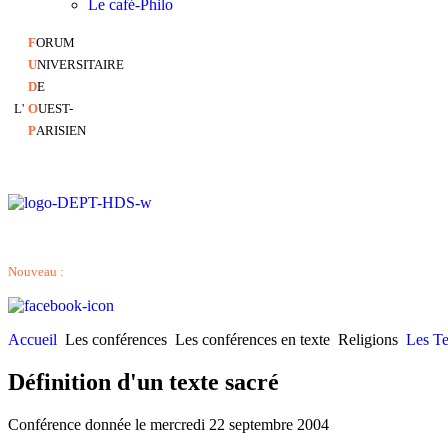
Le café-Philo
F
ORUM
U
NIVERSITAIRE
D
E
L'
O
UEST-
P
ARISIEN
Nouveau :
Accueil
Les conférences
Les conférences en texte
Religions
Les Te
Définition d'un texte sacré
Conférence donnée le mercredi 22 septembre 2004