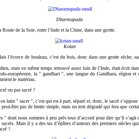
Dharmapada
a Route de la Soie, entre l’Inde et la Chine, dans une grotte.
Kotan
Mais l’écorce de bouleau, c’est du bois, donc dans une grotte sèche, san
ien, mais en même temps retrouvé assez loin de l’Inde, était écrit dans 
ndo-européenne, la " gandhari ", une langue du Gandhara, région et c
emment le matériau.
acré ou pas sacré ?
n latin " sacer ", c’est qui est à part, séparé et, donc, le sacré s’oppos
a peut-être pas de limite simple, mais un lent dégradé qui fera que certai
 dont nous sommes à peu près tous d’accord pour dire qu’il s’agit d’un
sacrés. Mais il y a des tas d’épîtres d’auteurs des premiers siècles qu
acré ?