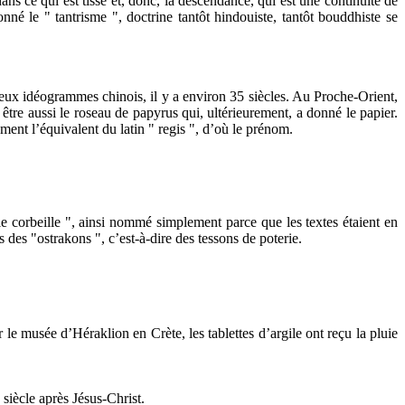
dans ce qui est tissé et, donc, la descendance, qui est une continuité de
né le " tantrisme ", doctrine tantôt hindouiste, tantôt bouddhiste se
 vieux idéogrammes chinois, il y a environ 35 siècles. Au Proche-Orient,
 être aussi le roseau de papyrus qui, ultérieurement, a donné le papier.
ment l’équivalent du latin " regis ", d’où le prénom.
le corbeille ", ainsi nommé simplement parce que les textes étaient en
 des "ostrakons ", c’est-à-dire des tessons de poterie.
le musée d’Héraklion en Crète, les tablettes d’argile ont reçu la pluie
siècle après Jésus-Christ.