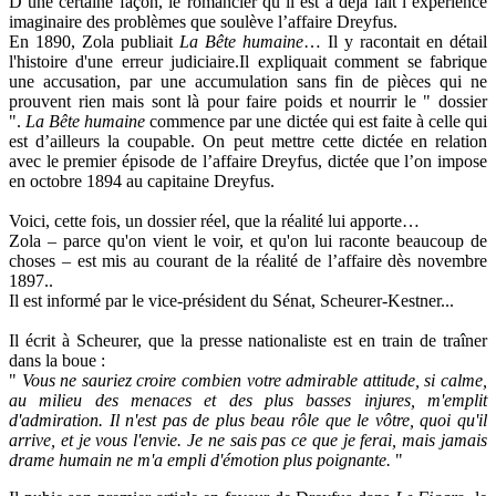
D’une certaine façon, le romancier qu’il est a déjà fait l’expérience
imaginaire des problèmes que soulève l’affaire Dreyfus.
En 1890, Zola publiait
La Bête humaine
… Il y racontait en détail
l'histoire d'une erreur judiciaire.Il expliquait comment se fabrique
une accusation, par une accumulation sans fin de pièces qui ne
prouvent rien mais sont là pour faire poids et nourrir le " dossier
".
La Bête humaine
commence par une dictée qui est faite à celle qui
est d’ailleurs la coupable. On peut mettre cette dictée en relation
avec le premier épisode de l’affaire Dreyfus, dictée que l’on impose
en octobre 1894 au capitaine Dreyfus.
Voici, cette fois, un dossier réel, que la réalité lui apporte…
Zola – parce qu'on vient le voir, et qu'on lui raconte beaucoup de
choses – est mis au courant de la réalité de l’affaire dès novembre
1897..
Il est informé par le vice-président du Sénat, Scheurer-Kestner...
Il écrit à Scheurer, que la presse nationaliste est en train de traîner
dans la boue :
"
Vous ne sauriez croire combien votre admirable attitude, si calme,
au milieu des menaces et des plus basses injures, m'emplit
d'admiration. Il n'est pas de plus beau rôle que le vôtre, quoi qu'il
arrive, et je vous l'envie. Je ne sais pas ce que je ferai, mais jamais
drame humain ne m'a empli d'émotion plus poignante.
"