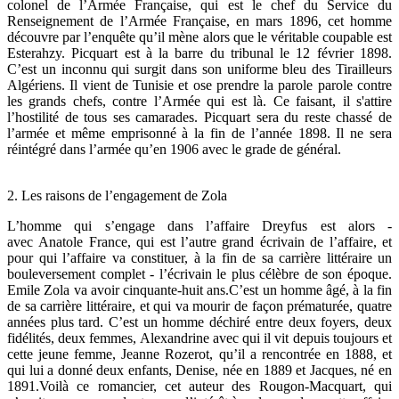
colonel de l’Armée Française, qui est le chef du Service du
Renseignement de l’Armée Française, en mars 1896, cet homme
découvre par l’enquête qu’il mène alors que le véritable coupable est
Esterahzy. Picquart est à la barre du tribunal le 12 février 1898.
C’est un inconnu qui surgit dans son uniforme bleu des Tirailleurs
Algériens. Il vient de Tunisie et ose prendre la parole parole contre
les grands chefs, contre l’Armée qui est là. Ce faisant, il s'attire
l’hostilité de tous ses camarades. Picquart sera du reste chassé de
l’armée et même emprisonné à la fin de l’année 1898. Il ne sera
réintégré dans l’armée qu’en 1906 avec le grade de général.
2. Les raisons de l’engagement de Zola
L’homme qui s’engage dans l’affaire Dreyfus est alors -
avec Anatole France, qui est l’autre grand écrivain de l’affaire, et
pour qui l’affaire va constituer, à la fin de sa carrière littéraire un
bouleversement complet - l’écrivain le plus célèbre de son époque.
Emile Zola va avoir cinquante-huit ans.C’est un homme âgé, à la fin
de sa carrière littéraire, et qui va mourir de façon prématurée, quatre
années plus tard. C’est un homme déchiré entre deux foyers, deux
fidélités, deux femmes, Alexandrine avec qui il vit depuis toujours et
cette jeune femme, Jeanne Rozerot, qu’il a rencontrée en 1888, et
qui lui a donné deux enfants, Denise, née en 1889 et Jacques, né en
1891.Voilà ce romancier, cet auteur des Rougon-Macquart, qui