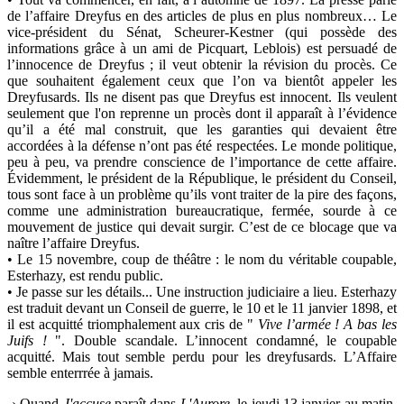
de l’affaire Dreyfus en des articles de plus en plus nombreux… Le
vice-président du Sénat, Scheurer-Kestner (qui possède des
informations grâce à un ami de Picquart, Leblois) est persuadé de
l’innocence de Dreyfus ; il veut obtenir la révision du procès. Ce
que souhaitent également ceux que l’on va bientôt appeler les
Dreyfusards. Ils ne disent pas que Dreyfus est innocent. Ils veulent
seulement que l'on reprenne un procès dont il apparaît à l’évidence
qu’il a été mal construit, que les garanties qui devaient être
accordées à la défense n’ont pas été respectées. Le monde politique,
peu à peu, va prendre conscience de l’importance de cette affaire.
Évidemment, le président de la République, le président du Conseil,
tous sont face à un problème qu’ils vont traiter de la pire des façons,
comme une administration bureaucratique, fermée, sourde à ce
mouvement de justice qui devait surgir. C’est de ce blocage que va
naître l’affaire Dreyfus.
• Le 15 novembre, coup de théâtre : le nom du véritable coupable,
Esterhazy, est rendu public.
• Je passe sur les détails... Une instruction judiciaire a lieu. Esterhazy
est traduit devant un Conseil de guerre, le 10 et le 11 janvier 1898, et
il est acquitté triomphalement aux cris de "
Vive l’armée ! A bas les
Juifs !
". Double scandale. L’innocent condamné, le coupable
acquitté. Mais tout semble perdu pour les dreyfusards. L’Affaire
semble enterrrée à jamais.
-› Quand
J'accuse
paraît dans
L'Aurore
, le jeudi 13 janvier au matin,