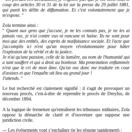
coup des articles 30 et 31 de la loi sur la presse du 29 juillet 1881,
qui punit les délits de diffamation. Et c'est volontairement que je
m'expose.
"
Zola termine ainsi :
"
Quant aux gens que j'accuse, je ne les connais pas, je ne les ai
jamais vus, je n'ai contre eux ni rancune ni haine. Ils ne sont pour
moi que des entités, des esprits de malfaisance sociale. Et l'acte que
j'accomplis ici n'est qu'un moyen révolutionnaire pour hâter
l'explosion de la vérité et de la justice.
Je n'ai qu'une passion, celle de la lumière, au nom de l'humanité qui
a tant souffert et qui a droit au bonheur. Ma protestation enflammée
n'est que le cri de mon âme. Qu'on ose donc me traduire en cour
d'assises et que l'enquête ait lieu au grand jour !
J'attends.
"
Le but recherché est clairement signifié : il s'agit de provoquer un
nouveau procès, c'est-à-dire de reprendre le procès de Dreyfus, de
décembre 1894.
A la logique de fermeture qu'entraînent les tribunaux militaires, Zola
oppose la démarche de clarté et d'ouverture que suppose une
juridiction civile.
--› Les événements vont s’enchaîner (je les résume rapidement) :