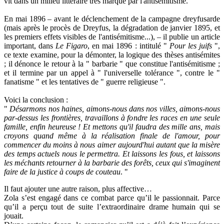
vit dans un milieu littéraire très marqué par l'antisémitisme.
En mai 1896 – avant le déclenchement de la campagne dreyfusarde
(mais après le procès de Dreyfus, la dégradation de janvier 1895, et
les premiers effets visibles de l'antisémitisme...), – il publie un article
important, dans
Le Figaro
, en mai 1896 : intitulé "
Pour les juifs
",
ce texte examine, pour la démonter, la logique des thèses antisémites
; il dénonce le retour à la " barbarie " que constitue l'antisémitisme ;
et il termine par un appel à " l'universelle tolérance ", contre le "
fanatisme " et les tentatives de " guerre religieuse ".
Voici la conclusion :
"
Désarmons nos haines, aimons-nous dans nos villes, aimons-nous
par-dessus les frontières, travaillons à fondre les races en une seule
famille, enfin heureuse ! Et mettons qu'il faudra des mille ans, mais
croyons quand même à la réalisation finale de l'amour, pour
commencer du moins à nous aimer aujourd'hui autant que la misère
des temps actuels nous le permettra. Et laissons les fous, et laissons
les méchants retourner à la barbarie des forêts, ceux qui s'imaginent
faire de la justice à coups
de couteau
. "
Il faut ajouter une autre raison, plus affective…
Zola s’est engagé dans ce combat parce qu’il le passionnait. Parce
qu’il a perçu tout de suite l’extraordinaire drame humain qui se
jouait.