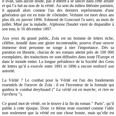
n’avait, sans aucun doute, pas d’intérêt à se lancer dans cette affaire
et qui l’a fait au non de la vérité. Au sein du milieu littéraire parisien,
il apparaît alors comme l'un des derniers représentants d'une
génération qui est en train de s'éteindre. Verlaine est mort deux ans
plus tôt, en janvier 1896. Edmond de Goncourt l'a suivi, au mois de
juillet. Miné par la maladie, Alphonse Daudet vient de disparaître à
son tour, le 16 décembre 1897.
Aux yeux du grand public, Zola est un homme de lettres riche,
célèbre, installé dans une gloire incontestable, pourvu d'une oeuvre
immense dont personne ne songe à nier l'importance. Dès sa
parution en librairie, chacun de ses romans atteint près de 100 000
exemplaires, des traductions en sont diffusées dans toute l'Europe et
dans le monde entier. La longue présidence de la Société des Gens
de lettres qu’il a exercée entre 1891 et 1896 a encore renforcé son
autorité.
La Vérité ? Le combat pour la Vérité est l'un des fondements
essentiels de l'oeuvre de Zola : il est l'inventeur de la formule qui
guidera le combat dreyfusard ("
La vérité est en marche, et rien ne
l'arrêtera
").
Ce grand mot de vérité, on le trouve à la fin du roman " Paris", qu’il
publie à cette époque. Donc ce thème reste essentiel comme l’idée
non seulement que la vérité est une chose bonne, mais qu’elle est