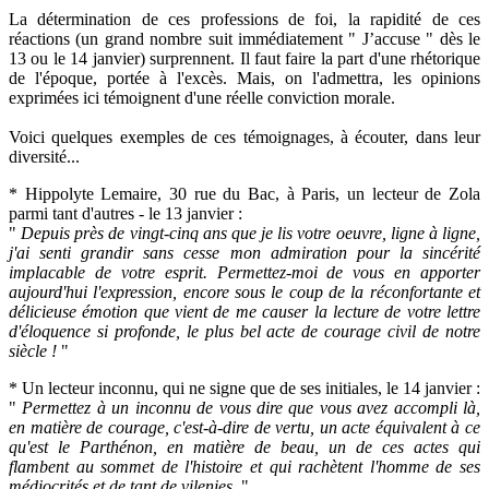
La détermination de ces professions de foi, la rapidité de ces
réactions (un grand nombre suit immédiatement " J’accuse " dès le
13 ou le 14 janvier) surprennent. Il faut faire la part d'une rhétorique
de l'époque, portée à l'excès. Mais, on l'admettra, les opinions
exprimées ici témoignent d'une réelle conviction morale.
Voici quelques exemples de ces témoignages, à écouter, dans leur
diversité...
* Hippolyte Lemaire, 30 rue du Bac, à Paris, un lecteur de Zola
parmi tant d'autres - le 13 janvier :
"
Depuis près de vingt-cinq ans que je lis votre oeuvre, ligne à ligne,
j'ai senti grandir sans cesse mon admiration pour la sincérité
implacable de votre esprit. Permettez-moi de vous en apporter
aujourd'hui l'expression, encore sous le coup de la réconfortante et
délicieuse émotion que vient de me causer la lecture de votre lettre
d'éloquence si profonde, le plus bel acte de courage civil de notre
siècle !
"
* Un lecteur inconnu, qui ne signe que de ses initiales, le 14 janvier :
"
Permettez à un inconnu de vous dire que vous avez accompli là,
en matière de courage, c'est-à-dire de vertu, un acte équivalent à ce
qu'est le Parthénon, en matière de beau, un de ces actes qui
flambent au sommet de l'histoire et qui rachètent l'homme de ses
médiocrités et de tant de vilenies.
"