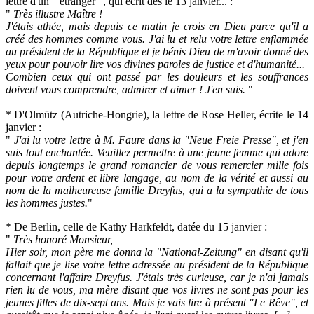
lettre d'un " étranger ", qui écrit dès le 13 janvier... :
"
Très illustre Maître !
J'étais athée, mais depuis ce matin je crois en Dieu parce qu'il a
créé des hommes comme vous. J'ai lu et relu votre lettre enflammée
au président de la République et je bénis Dieu de m'avoir donné des
yeux pour pouvoir lire vos divines paroles de justice et d'humanité...
Combien ceux qui ont passé par les douleurs et les souffrances
doivent vous comprendre, admirer et aimer ! J'en suis.
"
* D'Olmütz (Autriche-Hongrie), la lettre de Rose Heller, écrite le 14
janvier :
"
J'ai lu votre lettre à M. Faure dans la "Neue Freie Presse", et j'en
suis tout enchantée. Veuillez permettre à une jeune femme qui adore
depuis longtemps le grand romancier de vous remercier mille fois
pour votre ardent et libre langage, au nom de la vérité et aussi au
nom de la malheureuse famille Dreyfus, qui a la sympathie de tous
les hommes justes.
"
* De Berlin, celle de Kathy Harkfeldt, datée du 15 janvier :
"
Très honoré Monsieur,
Hier soir, mon père me donna la "National-Zeitung" en disant qu'il
fallait que je lise votre lettre adressée au président de la République
concernant l'affaire Dreyfus. J'étais très curieuse, car je n'ai jamais
rien lu de vous, ma mère disant que vos livres ne sont pas pour les
jeunes filles de dix-sept ans. Mais je vais lire à présent "
Le Rêve
", et