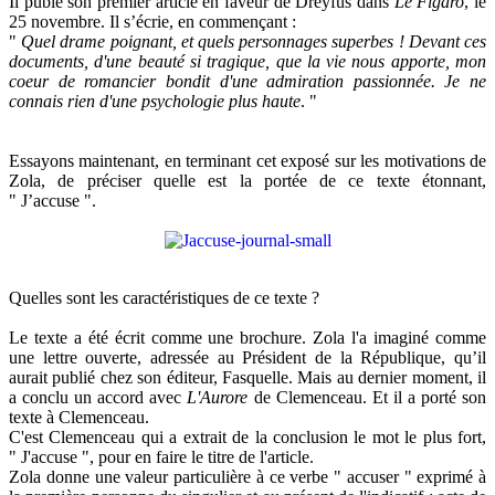
Il pubie son premier article en faveur de Dreyfus dans
Le Figaro
, le
25 novembre. Il s’écrie, en commençant :
"
Quel drame poignant, et quels personnages superbes ! Devant ces
documents, d'une beauté si tragique, que la vie nous apporte, mon
coeur de romancier bondit d'une admiration passionnée. Je ne
connais rien d'une psychologie plus haute
. "
Essayons maintenant, en terminant cet exposé sur les motivations de
Zola, de préciser quelle est la portée de ce texte étonnant,
" J’accuse ".
Quelles sont les caractéristiques de ce texte ?
Le texte a été écrit comme une brochure. Zola l'a imaginé comme
une lettre ouverte, adressée au Président de la République, qu’il
aurait publié chez son éditeur, Fasquelle. Mais au dernier moment, il
a conclu un accord avec
L'Aurore
de Clemenceau. Et il a porté son
texte à Clemenceau.
C'est Clemenceau qui a extrait de la conclusion le mot le plus fort,
" J'accuse ", pour en faire le titre de l'article.
Zola donne une valeur particulière à ce verbe " accuser " exprimé à