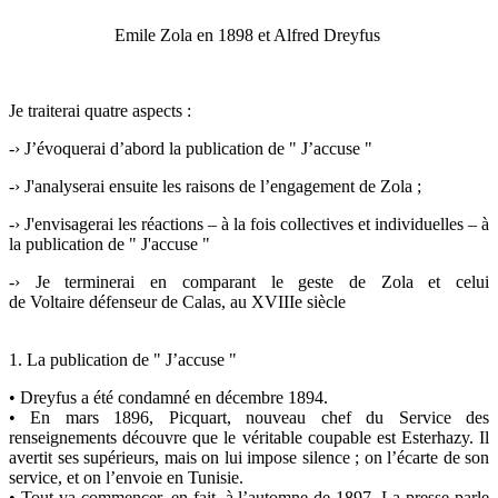
Emile Zola en 1898 et Alfred Dreyfus
Je traiterai quatre aspects :
-› J’évoquerai d’abord la publication de " J’accuse "
-› J'analyserai ensuite les raisons de l’engagement de Zola ;
-› J'envisagerai les réactions – à la fois collectives et individuelles – à
la publication de " J'accuse "
-› Je terminerai en comparant le geste de Zola et celui
de Voltaire défenseur de Calas, au XVIIIe siècle
1. La publication de " J’accuse "
• Dreyfus a été condamné en décembre 1894.
• En mars 1896, Picquart, nouveau chef du Service des
renseignements découvre que le véritable coupable est Esterhazy. Il
avertit ses supérieurs, mais on lui impose silence ; on l’écarte de son
service, et on l’envoie en Tunisie.
• Tout va commencer, en fait, à l’automne de 1897. La presse parle