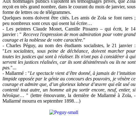
Aux hommages publics s'ajoutent les témoignages privés, que Zola
reçoit en très grand nombre, dans le courant du mois de janvier, sous
forme de lettres ou de télégrammes.
Quelques noms doivent être cités. Les amis de Zola se font rares ;
peu nombreux sont ceux qui osent lui écrire…
- Les peintres Claude Monet, Camille Pissarro – qui écrit, le 14
janvier : "
Recevez l'expression de mon admiration pour votre grand
courage et la noblesse de votre caractère.
"
- Charles Péguy, au nom des étudiants socialistes, le 21 janvier :
"
Les socialistes, sous peine de déchéance, doivent marcher pour
toutes les justices qui sont à réaliser. Ils n'ont pas à considérer à qui
servent les justices réalisées, car ils sont désintéressés ou ils ne sont
pas.
"...
- Mallarmé : "
Le spectacle vient d’être donné, à jamais de l’intuition
limpide opposée par le génie au concours des pouvoirs, je vénère ce
courage et admire que, d’un glorieux labeur d’œuvre qui eût usé ou
contenté tout autre, un homme ait pu sortir encore, neuf, entier, si
héroïque
… " (lettre émouvante, la dernière de Mallarmé à Zola, -
Mallarmé mourra en septembre 1898…)