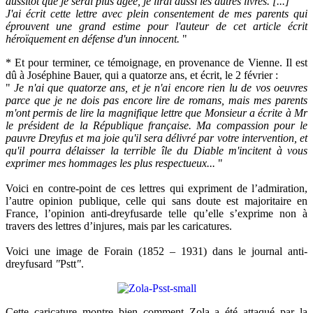
aussitôt que je serai plus âgée, je lirai aussi les autres livres. [...]
J'ai écrit cette lettre avec plein consentement de mes parents qui
éprouvent une grand estime pour l'auteur de cet article écrit
héroïquement en défense d'un innocent.
"
* Et pour terminer, ce témoignage, en provenance de Vienne. Il est
dû à Joséphine Bauer, qui a quatorze ans, et écrit, le 2 février :
"
Je n'ai que quatorze ans, et je n'ai encore rien lu de vos oeuvres
parce que je ne dois pas encore lire de romans, mais mes parents
m'ont permis de lire la magnifique lettre que Monsieur a écrite à Mr
le président de la République française. Ma compassion pour le
pauvre Dreyfus et ma joie qu'il sera délivré par votre intervention, et
qu'il pourra délaisser la terrible île du Diable m'incitent à vous
exprimer mes hommages les plus respectueux...
"
Voici en contre-point de ces lettres qui expriment de l’admiration,
l’autre opinion publique, celle qui sans doute est majoritaire en
France, l’opinion anti-dreyfusarde telle qu’elle s’exprime non à
travers des lettres d’injures, mais par les caricatures.
Voici une image de Forain (1852 – 1931) dans le journal anti-
dreyfusard
"
Pstt
"
.
Cette caricature montre bien comment Zola a été attaqué par la