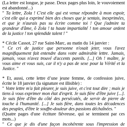
(La lettre est longue, je passe. Deux pages plus loin, le vouvoiement
est abandonné...)
"
Ta lettre, Zola ! C'est elle qui est venue répondre à mon espoir,
c'est elle qui a exprimé bien des choses que je sentais, inexprimées,
et que je n'aurais pas su écrire comme toi ! Que j'admire ta
grandeur d'âme, ô Zola ! ta haute impartialité ! ton amour ardent
de la justice ! ton splendide talent !
"
* Cécile Cassot, 27 rue Saint-Marc, au matin du 14 janvier :
"
Ce cri de justice que personne n'osait jeter, vous l'avez
magnifiquement fait entendre dans votre admirable lettre. Jamais,
jamais, vous n'avez trouvé d'accents pareils. [...] Oh ! maître, je
vous aime et vous suis, car il n'y a pas de sexe pour la Vérité et la
Justice.
"
* Et, aussi, cette lettre d’une jeune femme, de confession juive,
écrite le 18 janvier (la signature est illisible) :
"
Votre lettre m'a fait pleurer, je suis juive, et c'est tout dire ; mais je
tiens à vous exprimer mon état d'esprit. Je suis fière d'être juive [...].
Je suis fière d'être du côté des persécutés, de servir de pierre de
touche à l'humanité. [...] Je suis fière, dans toutes les décadences
des peuples, d'être le souffre-douleur des passions déchaînées.
"
(Quatre pages d'une écriture fiévreuse, qui se terminent par ces
mots...)
"
Ce que je dis d'une façon incohérente sous l'impression de