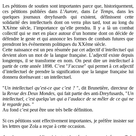
Les pétitions de soutien sont importantes parce que, historiquement,
ces pétitions publiées dans
L’Aurore
, dans
Le Temps
, dans les
quelques journaux dreyfusards qui existent, définissent cette
solidarité des intellectuels dont on verra plus tard, tout au long du
XXème siècle, l’importance qu’elle prendra. Il y a là un combat
collectif qui se met en place autour d’un homme dont on décide de
défendre le geste et qui annonce les formes de combats futures que
prendront les évènements politiques du XXème siècle.
Cette naissance est un peu résumée par cet adjectif d
’intellectuel
qui
devient alors un mot de la langue française. L’adjectif existe depuis
longtemps, il se transforme en nom. On peut dire
un intellectuel
à
partir de cette année 1898. C’est "J’accuse" qui permet à cet adjectif
d’intellectuel de prendre la signification que la langue française lui
donnera dorénavant : un intellectuel.
"
Un intellectuel qu’est-ce que c’est ?
", dit Brunetière, directeur de
la
Revue des Deux Mondes
, qui fait partie des anti-Dreyfusards, "
Un
intellectuel, c’est quelqu’un qui a l’audace de se mêler de ce qui ne
le regarde pas
. "
Au fond c’est peut être une très belle définition.
Si ces pétitions sont effectivement importantes, je préfère insister sur
les lettres que Zola a reçue à cette occasion.