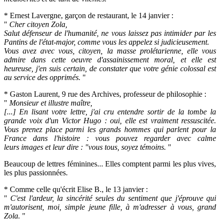
* Ernest Lavergne, garçon de restaurant, le 14 janvier :
"
Cher citoyen Zola,
Salut défenseur de l'humanité, ne vous laissez pas intimider par les
Pantins de l'état-major, comme vous les appelez si judicieusement.
Vous avez avec vous, citoyen, la masse prolétarienne, elle vous
admire dans cette oeuvre d'assainissement moral, et elle est
heureuse, j'en suis certain, de constater que votre génie colossal est
au service des opprimés.
"
* Gaston Laurent, 9 rue des Archives, professeur de philosophie :
"
Monsieur et illustre maître,
[...] En lisant votre lettre, j'ai cru entendre sortir de la tombe la
grande voix d'un Victor Hugo : oui, elle est vraiment ressuscitée.
Vous prenez place parmi les grands hommes qui parlent pour la
France dans l'histoire : vous pouvez regarder avec calme
leurs
images et leur dire : "vous tous, soyez témoins.
"
Beaucoup de lettres féminines... Elles comptent parmi les plus vives,
les plus passionnées.
* Comme celle qu'écrit Elise B., le 13 janvier :
"
C'est l'ardeur, la sincérité seules du sentiment que j'éprouve qui
m'autorisent, moi, simple jeune fille, à m'adresser à vous, grand
Zola.
"