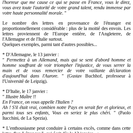
l'horreur que me cause ce qui se passe en France, vous le direz,
vous avez toute l'autorité de votre grand talent, rendu immense par
votre haute personnalité morale
. "
Le nombre des lettres en provenance de l'étranger est
proportionnellement considérable : plus de la moitié des envois. Les
lettres proviennent de l'Europe entière, de l'Angleterre, de
l'Allemagne et de l'Italie surtout.
Quelques exemples, parmi tant d'autres possibles...
* D'Allemagne, le 13 janvier :
"
Permettez à un Allemand, mais qui se sent d'abord homme et
homme souffrant de voir triompher l'injustice, de vous serrer la
main et de vous remercier de votre vaillante déclaration
d'aujourd'hui dans
l'Aurore
.
" (Gustav Buchhof, professeur à
l'Université de Leipzig).
* D'Italie, le 17 janvier :
"
Illustre Maître !!
En France, on vous appelle l'Italien ?
Ah ! S'il était vrai, combien notre Pays en serait
fier et glorieux
, et
parmi tous ses enfants, Vous en seriez le plus chéri.
" (Paolo
Itacchini, de La Spezia).
* L'enthousiasme peut conduire à certains excès, comme dans cette