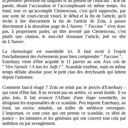
la première personne du singulier et au présent de l'indicatif : acte de
parole, disant l’accusation et l’accomplissant en même temps. Au
fond, tout ce qu’accomplit Clemenceau, c'est qu'il rapproche, par
une sorte de court-circuit visuel, le début et la fin de l'article, qu'il
invite à lire directement la fin de l'article de Zola, à passer
directement à la deuxième page de
L'Aurore
. " J'accuse " n'est donc
pas, à proprement parler, un titre inventé par Clemenceau, c'est
plutôt une citation, le mot-clef résumant l’article, jeté en tête
de
L'Aurore
.
La chronologie est essentielle ici. Il faut avoir à l'esprit
l'enchaînement des événements pour bien comprendre " J'accuse ".
Esterhazy vient d'être acquitté le 11 janvier au soir. Aux cris de
"
Vive l'armée ! A bas les Juifs !
". Scandale extrême, mais en même
temps défaite absolue pour le petit clan des dreyfusards qui luttent
depuis l'automne.
Comment faut-il réagir ? Zola ne refait pas le procès d'Esterhazy -
qui vient d'être fait. Il ne revient pas en arrière, ce serait inutile. Il va
plus loin. Il fait avancer l'Affaire d'une étape essentielle, en
désignant les responsables de ce scandale. Peu importe Esterhazy, au
fond, un escroc minable, un traître de médiocre envergure.
L'important, ce sont ceux qui ont permis ce scandale, ce déni de
justice – les ministres et les généraux qui ont couvert tout cela par
ambition ou par aveuglement.