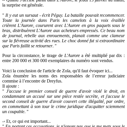
la surprise est générale.
"
Il y eut un sursaut - écrit
Péguy
. La bataille pouvait recommencer.
Toute la journée dans Paris les camelots à la voix éraillée
crièrent
L'Aurore
, coururent avec
L'Aurore
en gros paquets sous le
bras, distribuèrent
L'Aurore
aux acheteurs empressés. Ce beau nom
de journal, rebelle aux enrouements, planait comme une clameur
sur la fiévreuse activité des rues. Le choc donné fut si extraordinaire
que Paris faillit se retourner
. "
Pour la circonstance, le tirage de
L'Aurore
a été multiplié par dix :
entre 200 000 et 300 000 exemplaires du numéro sont vendus.
Voici la conclusion de l'article de Zola, qu'il faut évoquer ici...
Zola énumère les noms des responsables de l’erreur judiciaire
commise à l’encontre de Dreyfus.
Il ajoute :
"
J'accuse le premier conseil de guerre d'avoir violé le droit, en
condamnant un accusé sur une pièce restée secrète, et j'accuse le
second conseil de guerre d'avoir couvert cette illégalité, par ordre,
en commettant à son tour le crime juridique d'acquitter sciemment
un coupable
. "
-› Et, ce qui est important...
"
En portant ces accusations, je n'ignore pas que je me mets sous le