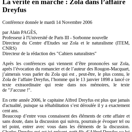
La vérité en marche : Zola dans l’affaire
Dreyfus
Conférence donnée le mardi 14 Novembre 2006
par Alain PAGÈS,
Professeur à l'Université de Paris III - Sorbonne nouvelle
Directeur du Centre d'Etudes sur Zola et le naturalisme (ITEM,
CNRS)
Directeur de la rédaction des "Cahiers naturalistes"
Après les conférences qui viennent d’être prononcées sur Zola,
après l’évocation du romancier et de l’auteur des Rougon-Macquart,
j’aimerais vous parler du Zola qui est , peut-être, le plus connu, le
Zola de l’affaire Dreyfus, l’homme qui le 13 janvier 1898 a lancé ce
texte extraordinaire qui reste dans nos mémoires, le texte
de "J’accuse !".
En cette année 2006, le capitaine Alfred Dreyfus est plus que jamais
d'actualité, puisque sa réhabilitation s’est déroulée il y a exactement
cent ans.
Beaucoup d’entre vous connaissent des éléments de cette affaire et
sans doute, dans la discussion qui suivra, pourrais-je évoquer tel ou
tel point, entrer avec vous dans les éléments de la discussion.
Charles Dreyfus qui est ici présent, petit-fils d’Alfred Dreyfus va lui