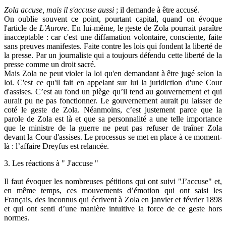
Zola accuse, mais il s'accuse aussi
; il demande à être accusé.
On oublie souvent ce point, pourtant capital, quand on évoque
l'article de
L'Aurore
. En lui-même, le geste de Zola pourrait paraître
inacceptable : car c'est une diffamation volontaire, consciente, faite
sans preuves manifestes. Faite contre les lois qui fondent la liberté de
la presse. Par un journaliste qui a toujours défendu cette liberté de la
presse comme un droit sacré.
Mais Zola ne peut violer la loi qu'en demandant à être jugé selon la
loi. C'est ce qu'il fait en appelant sur lui la juridiction d'une Cour
d'assises. C’est au fond un piège qu’il tend au gouvernement et qui
aurait pu ne pas fonctionner. Le gouvernement aurait pu laisser de
coté le geste de Zola. Néanmoins, c’est justement parce que la
parole de Zola est là et que sa personnalité a une telle importance
que le ministre de la guerre ne peut pas refuser de traîner Zola
devant la Cour d'assises. Le processus se met en place à ce moment-
là : l’affaire Dreyfus est relancée.
3. Les réactions à " J'accuse "
Il faut évoquer les nombreuses pétitions qui ont suivi "J’accuse" et,
en même temps, ces mouvements d’émotion qui ont saisi les
Français, des inconnus qui écrivent à Zola en janvier et février 1898
et qui ont senti d’une manière intuitive la force de ce geste hors
normes.